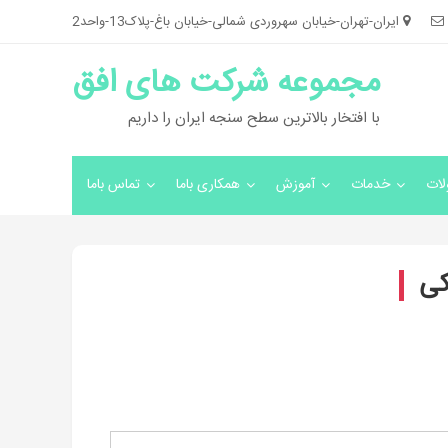
ایران-تهران-خیابان سهروردی شمالی-خیابان باغ-پلاک13-واحد2
مجموعه شرکت های افق
با افتخار بالاترین سطح سنجه ایران را داریم
ات
خدمات
آموزش
همکاری باما
تماس باما
کی