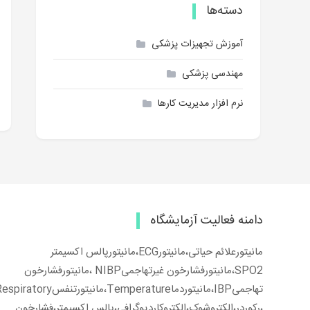
دسته‌ها
آموزش تجهیزات پزشکی
مهندسی پزشکی
نرم افزار مدیریت کارها
دامنه فعالیت آزمایشگاه
مانیتورعلائم حیاتی،مانیتورECG،مانیتورپالس اکسیمتر
SPO2،مانیتورفشارخون غیرتهاجمیNIBP ،مانیتورفشارخون
تهاجمیIBP،مانیتوردماTemperature،مانیتورتنفسiratory
،رکوردر،الکتروشوک،الکتروکاردیوگرافی،پالس اکسیمتر،فشارخون