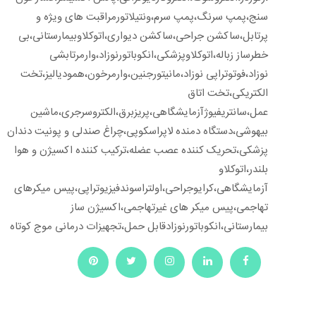
سنج،پمپ سرنگ،پمپ سرم،ونتیلاتورمراقبت های ویژه و
پرتابل،ساکشن جراحی،ساکشن دیواری،اتوکلاوبیمارستانی،بی
خطرساز زباله،اتوکلاوپزشکی،انکوباتورنوزاد،وارمرتابشی
نوزاد،فوتوتراپی نوزاد،مانیتورجنین،وارمرخون،همودیالیز،تخت
الکتریکی،تخت اتاق
عمل،سانتریفیوژآزمایشگاهی،پریزبرق،الکتروسرجری،ماشین
بیهوشی،دستگاه دمنده لاپراسکوپی،چراغ صندلی و پونیت دندان
پزشکی،تحریک کننده عصب عضله،ترکیب کننده اکسیژن و هوا
بلندر،اتوکلاو
آزمایشگاهی،کرایوجراحی،اولتراسوندفیزیوتراپی،پیس میکرهای
تهاجمی،پیس میکر های غیرتهاجمی،اکسیژن ساز
بیمارستانی،انکوباتورنوزادقابل حمل،تجهیزات درمانی موج کوتاه