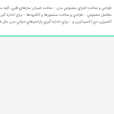
كاربردهاي
طراحي و ساخت اجزاي مصنوعي بدن – ساخت ضربان سازهاي قلبي، كليه م
مهندسي
پزشكي
در
اكسيژن، دي اكسيدكربن و – براي اندازه گيري پارامترهاي حياتي بدن مثل ف
علوم
پزشكي