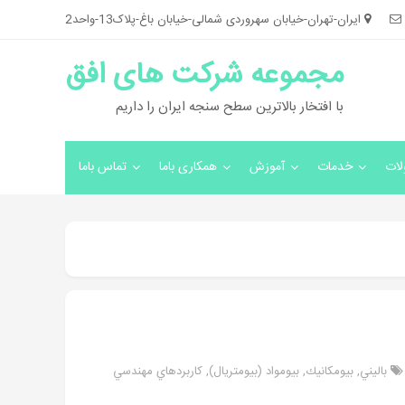
ایران-تهران-خیابان سهروردی شمالی-خیابان باغ-پلاک13-واحد2
مجموعه شرکت های افق
با افتخار بالاترین سطح سنجه ایران را داریم
ات
خدمات
آموزش
همکاری باما
تماس باما
باليني
,
بيومكانيك
,
بيومواد (بيومتريال)
,
كاربردهاي مهندسي