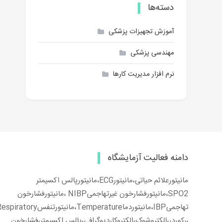
دسته‌ها
آموزش تجهیزات پزشکی
مهندسی پزشکی
نرم افزار مدیریت کارها
دامنه فعالیت آزمایشگاه
مانیتورعلائم حیاتی،مانیتورECG،مانیتورپالس اکسیمتر
SPO2،مانیتورفشارخون غیرتهاجمیNIBP ،مانیتورفشارخون
تهاجمیIBP،مانیتوردماTemperature،مانیتورتنفسiratory
،رکوردر،الکتروشوک،الکتروکاردیوگرافی،پالس اکسیمتر،فشارخون