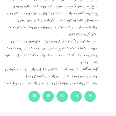
سنج،پمپ سرنگ،پمپ سرم،ونتیلاتورمراقبت های ویژه و
پرتابل،ساکشن جراحی،ساکشن دیواری،اتوکلاوبیمارستانی،بی
خطرساز زباله،اتوکلاوپزشکی،انکوباتورنوزاد،وارمرتابشی
نوزاد،فوتوتراپی نوزاد،مانیتورجنین،وارمرخون،همودیالیز،تخت
الکتریکی،تخت اتاق
عمل،سانتریفیوژآزمایشگاهی،پریزبرق،الکتروسرجری،ماشین
بیهوشی،دستگاه دمنده لاپراسکوپی،چراغ صندلی و پونیت دندان
پزشکی،تحریک کننده عصب عضله،ترکیب کننده اکسیژن و هوا
بلندر،اتوکلاو
آزمایشگاهی،کرایوجراحی،اولتراسوندفیزیوتراپی،پیس میکرهای
تهاجمی،پیس میکر های غیرتهاجمی،اکسیژن ساز
بیمارستانی،انکوباتورنوزادقابل حمل،تجهیزات درمانی موج کوتاه