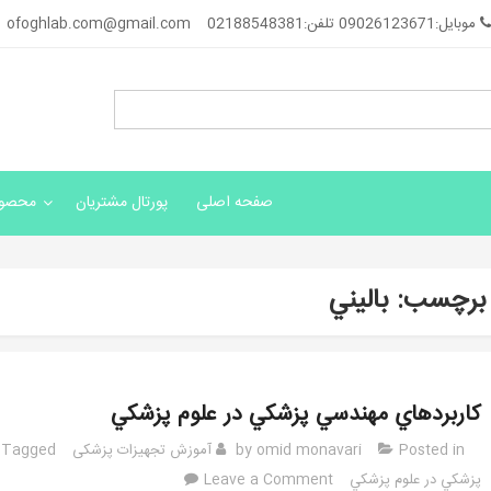
موبایل:09026123671 تلفن:02188548381
ofoghlab.com@gmail.com
صفحه اصلی
پورتال مشتریان
محصول
برچسب:
باليني
كاربردهاي مهندسي پزشكي در علوم پزشكي
Posted in
omid monavari
by
آموزش تجهیزات پزشکی
Tagged
on
پزشكي در علوم پزشكي
Leave a Comment